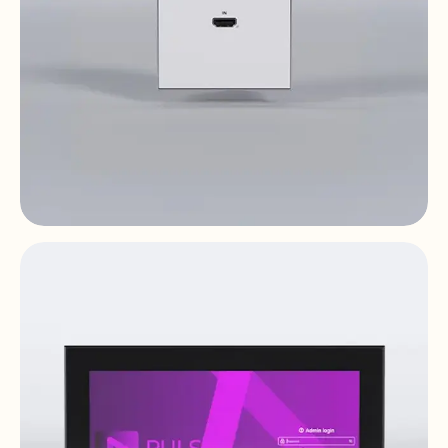
WPTI1CG2
Distribution Vidéo Sur IP