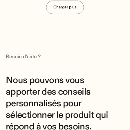
WPaH-AT100
Charger plus
Remote Wall Attenuator
Besoin d'aide ?
Nous pouvons vous
apporter des conseils
personnalisés pour
sélectionner le produit qui
répond à vos besoins.