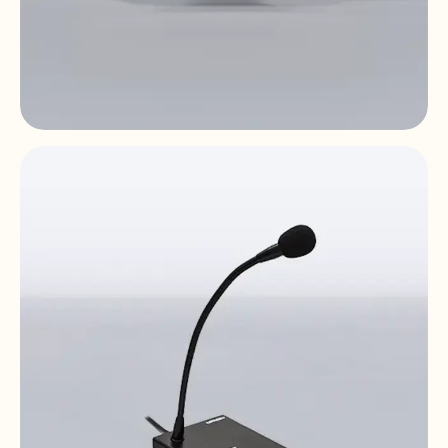
eMCONTROL1
Digital remote control | LCD | HUB
compatible