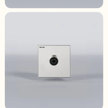
WP22DN
2x2 | Dante™ | AES67 | PoE | double gang
size