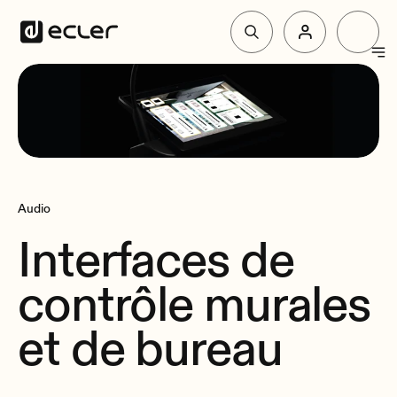
Produit
Solutions
Audio
Pourquoi Ecler
Interfaces de
Soutien et communauté
contrôle murales
et de bureau