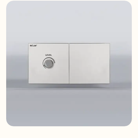
WPaCNX-JRCA
Remote Wall Connector