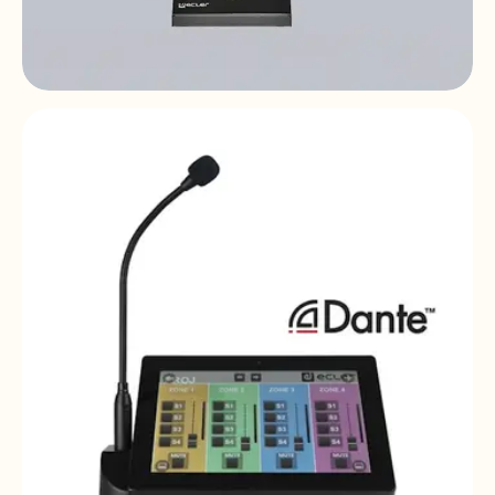
MPAGE4
4-zone | desktop | paging station