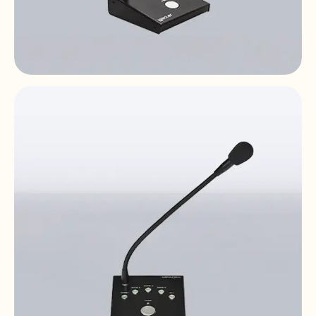
MPAGE1r
1-zone | desktop | paging station