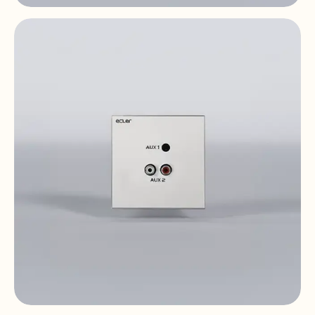
WPaCNX-CBO
Remote Wall Connector