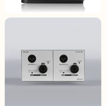
PAGENETDN
10" touch screen | UCP | PoE DC | Dante™ |
EclerNet