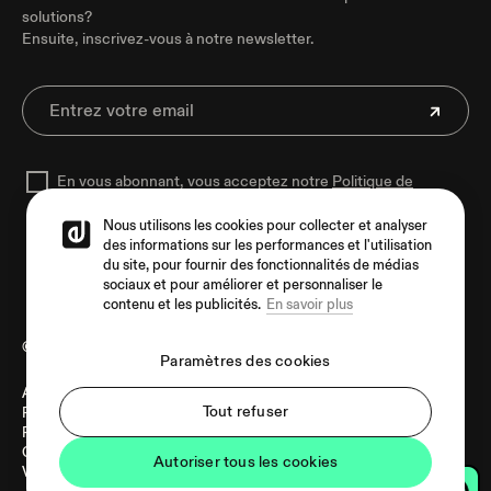
solutions?
Ensuite, inscrivez-vous à notre newsletter.
En vous abonnant, vous acceptez notre
Politique de
confidentialité
pour traiter vos données
Nous utilisons les cookies pour collecter et analyser
des informations sur les performances et l'utilisation
du site, pour fournir des fonctionnalités de médias
sociaux et pour améliorer et personnaliser le
contenu et les publicités.
En savoir plus
© 2026 Ecler
Paramètres des cookies
Avis juridique
Langue
Tout refuser
Politique de cookies
Politique de confidentialité
Canal de Signalement
Autoriser tous les cookies
Vulnerability Policy