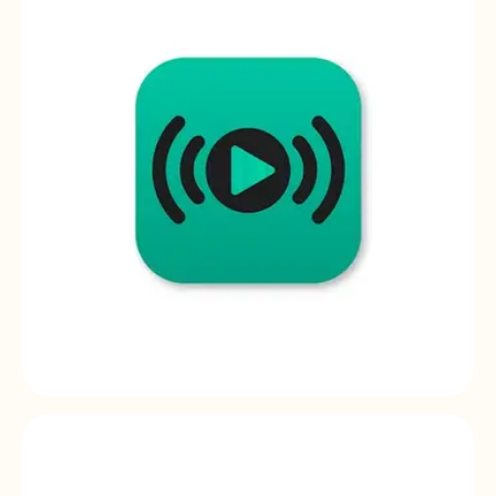
EclerNet | desktop application
RePLAYER
Player remote control | mobile application