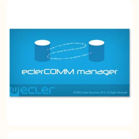
ECLER UCP App
EclerNet | mobile application