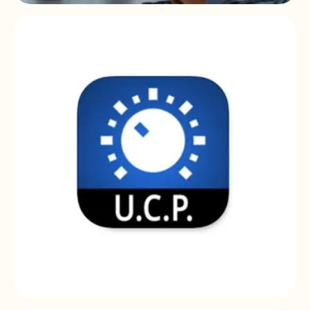
EclerCLOUD
Software