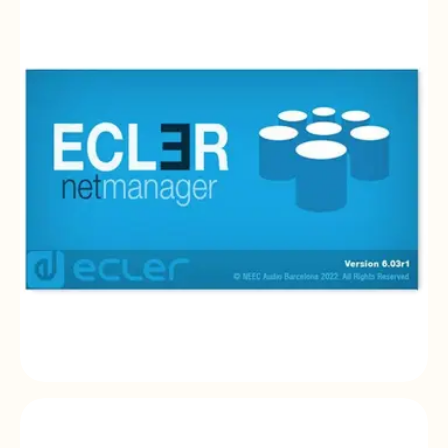
EclerCOMM Manager
EclerCOMM | desktop application
EclerNet Manager