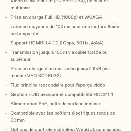
Vidéo HDMI® sur IP (H.265/H.264), unicast et
multicast
Prise en charge Full HD (1080p) et WUXGA
Latence moyenne de 100 ms pour une lecture fluide
en temps réel
Support HDMI® 1.4 (10,2 Gbps, 60 Hz, 4:4:4)
Transmission jusqu’à 100 m via câble Cat 5e ou
supérieur
Prise en charge d’un mur vidéo jusqu’à 9×9 (via
module VEO‑XCTRLG2)
Flux principal/secondaire pour l’aperçu vidéo
Gestion EDID avancée et compatibilité HDCP 1.4
Alimentation PoE, boîte de surface incluse
Compatible avec les boîtiers électriques ronds de
60 mm
Options de contrôle multiples : WebGUI, commandes