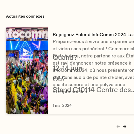
AC mains requirement
100-240 V @ 50-60Hz, 12V / 2A
Actualités connexes
Max power consumption
350mA from 12V External Power Supply Voltage
125mA from PoE
Rejoignez Ecler à InfoComm 2024 La
Préparez-vous à vivre une expérience
et vidéo sans précédent ! Commercia
Distributors, notre partenaire aux Éta
Quand?
est ravi d'annoncer notre présence à
12-14 juin
Type
InfoComm 2024, où nous présenteron
Remote control TFT touchscreen compatible with all EclerNet
solutions audio de pointe d'Ecler, ave
Où?
products
qualité sonore et une polyvalence
Stand C10114 Centre des
exceptionnelles.
Installation options
VESA75, desktop
congrès de Las Vegas
1 mai 2024
Operating temperature
Min: -10°C ; 14°F
Max: 40°C ; 104°F
Operating humidity