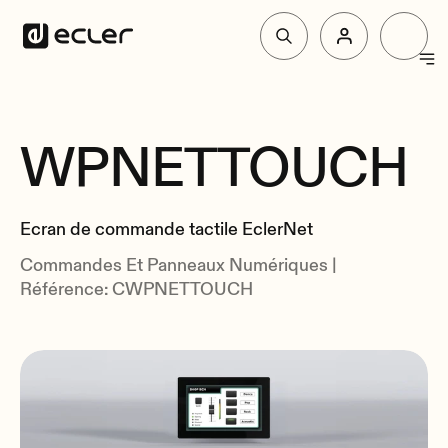
Produit
WPNETTOUCH
Vue d'Ensemble
Solutions
Spécifications
Ecran de commande tactile EclerNet
Liés
Pourquoi Ecler
Commandes Et Panneaux Numériques |
Référence: CWPNETTOUCH
Soutien et communauté