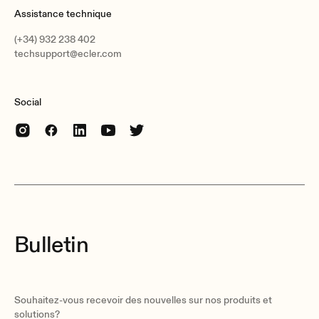
Shipping weight
Assistance technique
1.2 kg / 2.65 lb
(+34) 932 238 402
techsupport@ecler.com
Social
Bulletin
Souhaitez-vous recevoir des nouvelles sur nos produits et
solutions?