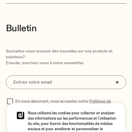
690 x 537 x 355 mm / 27.17 x 21.14 x 13.98 in. (WxHxD)
Shipping weight
18.7 Kg / 41.22 lb
Bulletin
Souhaitez-vous recevoir des nouvelles sur nos produits et
solutions?
Ensuite, inscrivez-vous à notre newsletter.
En vous abonnant, vous acceptez notre
Politique de
confidentialité
pour traiter vos données
Nous utilisons les cookies pour collecter et analyser
des informations sur les performances et l'utilisation
du site, pour fournir des fonctionnalités de médias
sociaux et pour améliorer et personnaliser le