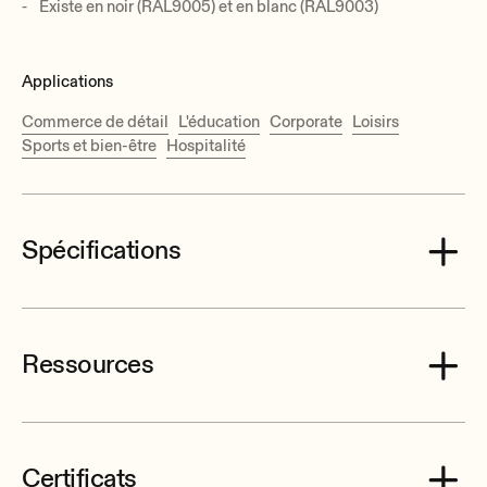
Existe en noir (RAL9005) et en blanc (RAL9003)
Applications
Commerce de détail
L'éducation
Corporate
Loisirs
Sports et bien-être
Hospitalité
Spécifications
Ressources
Effective Freq. Range
54 Hz-4 kHz (-10dB)
Power handling
Certificats
150 W RMS / 600 W Peak