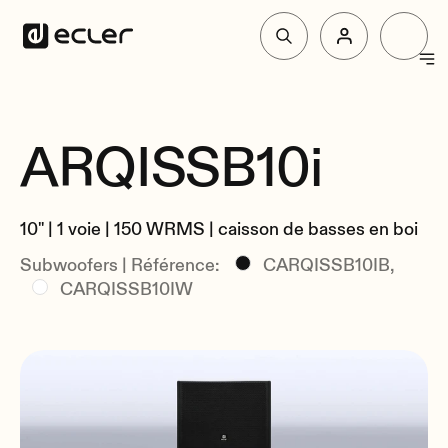
Produit
ARQISSB10i
Vue d'Ensemble
Solutions
Spécifications
10" | 1 voie | 150 WRMS | caisson de basses en boi
Liés
Pourquoi Ecler
Subwoofers | Référence:
CARQISSB10IB,
CARQISSB10IW
Soutien et communauté