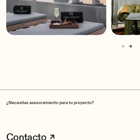
Hotel Barceló Santa Catalina
Audio 
Las Palmas de Gran Canaria,
Roosend
España
¿Necesitas asesoramiento para tu proyecto?
Contacto