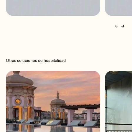
MIMO88
MIMO
8x8 | Matriz digital | DSP |
8x8 | M
Ampliable
Otras soluciones de hospitalidad