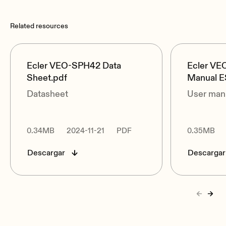
Related resources
Ecler VEO-SPH42 Data
Ecler VE
Sheet.pdf
Manual E
Datasheet
User man
0.34MB
2024-11-21
PDF
0.35MB
Descargar
Descargar