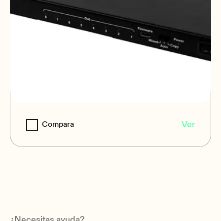
VEO-SPH48
Ver
Compara
Distribuidor 1x8 HDMI®
¿Necesitas ayuda?