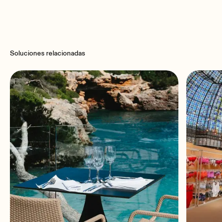
TBC
este producto en nuestro Centro de ayuda
Ecler DUO-NET PLAYER Data Sheet.pdf
Ecler DUO-NET PLAYER RCM Certificate.pdf
Soluciones relacionadas
Audio sources
Network locations (Samba protocol), USB, SD, Internet Radio
Streams
Compatible file formats
mp3, ogg, WAV, AAC, FLAC, OPUS
Dynamic range
-100dB (from 20Hz to 20kHz)
THD + Noise
< 0.005% (1kHz, 1Vrms)