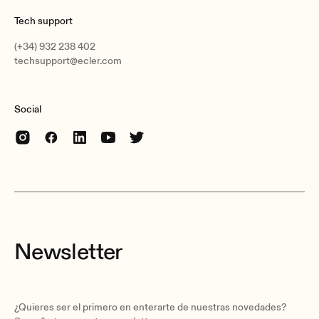
Tech support
(+34) 932 238 402
techsupport@ecler.com
Display
LCD 160x64 pixels
LED indicators
Social
USB, SD, NETWORK, PLAYER A/B, F1-F5, PLAY/PAUSE
Buttons
ENCODER, F1-F5, MENU, PREV, NEXT, PLAY, STOP,
PLAYER A/B
Newsletter
Micro SD
Supports SD ver1.0, SDHC
¿Quieres ser el primero en enterarte de nuestras novedades?
USB