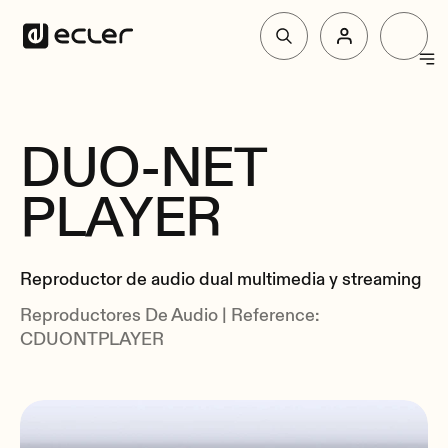
Productos
DUO-NET
Resumen
Soluciones
PLAYER
Especificaciones
Relacionados
Por qué Ecler
Reproductor de audio dual multimedia y streaming
Reproductores De Audio | Reference:
Soporte y Comunidad
CDUONTPLAYER