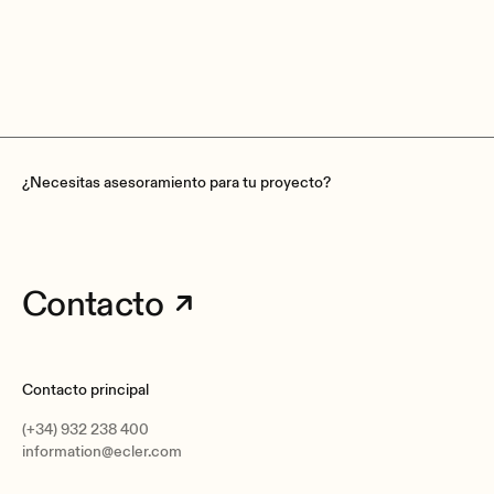
cumpliría con los requisitos de la esc
Programing and control
se ajustaría a las estrictas fechas lími
EclerNet Manager software, UCP control system,
impuestas por los periodos lectivos.
WPmSCREEN remote management, TP-NET protocol
¿Necesitas asesoramiento para tu proyecto?
GPIs
4, 0 to 10VDC
Contacto
Retention time
Contacto principal
84 hours aprox.
(+34) 932 238 400
Accuracy
information@ecler.com
±1 minute / month