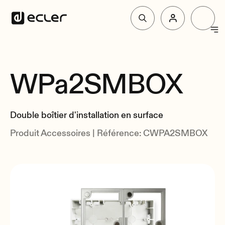
Produit
WPa2SMBOX
Vue d'Ensemble
Solutions
Liés
Double boîtier d'installation en surface
Pourquoi Ecler
Produit Accessoires | Référence: CWPA2SMBOX
Soutien et communauté