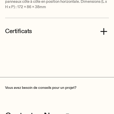
panneaux côte à côte en position horizontale. Dimensions (L x
H x P) : 172 x 86 x 38mm
Certificats
Ecler WPa2SMBOX CE Declaration of Conformity.pdf
Vous avez besoin de conseils pour un projet?