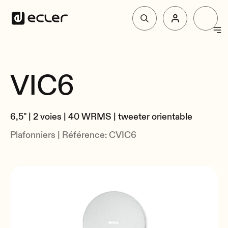
Produit
VIC6
Vue d'Ensemble
Solutions
Spécifications
6,5" | 2 voies | 40 WRMS | tweeter orientable
Liés
Pourquoi Ecler
Plafonniers | Référence: CVIC6
Soutien et communauté