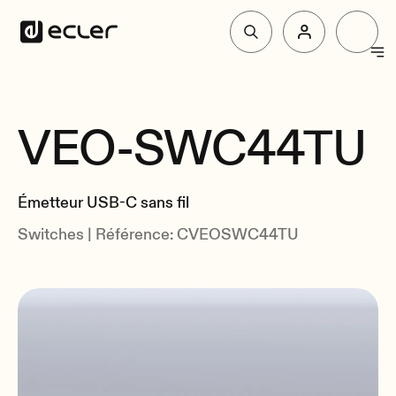
Produit
VEO-SWC44TU
Vue d'Ensemble
Solutions
Spécifications
Émetteur USB-C sans fil
Liés
Pourquoi Ecler
Switches | Référence: CVEOSWC44TU
Soutien et communauté