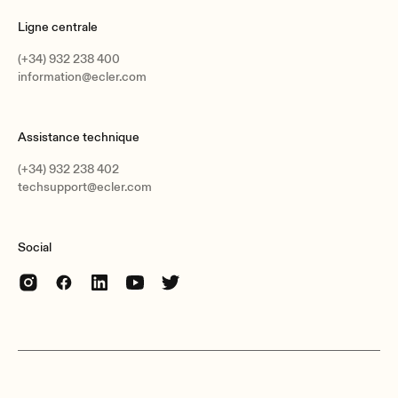
Weight
Ligne centrale
1.0 kg / 2.2 lb
(+34) 932 238 400
Pieces per box
information@ecler.com
Unit
Shipping dimensions
Assistance technique
240 x 140 x 160 mm / 9.45 x 5.51 x 6.3 in. (WxHxD)
(+34) 932 238 402
Shipping weight
techsupport@ecler.com
1.4 kg / 3.09 lb
Social