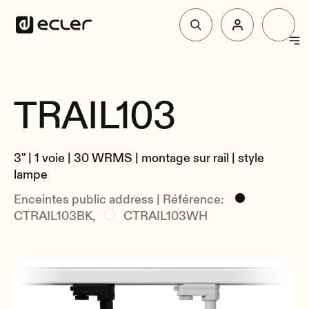
Produit
TRAIL103
Vue d'Ensemble
Solutions
Spécifications
3" | 1 voie | 30 WRMS | montage sur rail | style
Liés
Pourquoi Ecler
lampe
Enceintes public address | Référence:
CTRAIL103BK,
CTRAIL103WH
Soutien et communauté