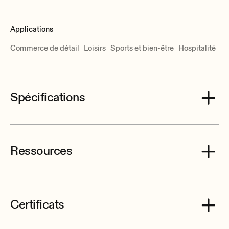
Applications
Commerce de détail
Loisirs
Sports et bien-être
Hospitalité
Spécifications
Ressources
Effective Freq. Range
115 Hz-20 kHz (-10dB)
Coverage angle / Dispersion
Certificats
180°x180° (HxV)
Ecler TRAIL103 User Manual EN.pdf
Power handling