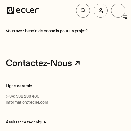
Produit
Vous avez besoin de conseils pour un projet?
Solutions
Contactez-Nous
Pourquoi Ecler
Ligne centrale
Soutien et communauté
(+34) 932 238 400
information@ecler.com
Assistance technique