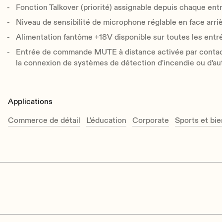
Fonction Talkover (priorité) assignable depuis chaque en
Niveau de sensibilité de microphone réglable en face arri
Alimentation fantôme +18V disponible sur toutes les ent
Entrée de commande MUTE à distance activée par contac
la connexion de systèmes de détection d'incendie ou d'aut
Applications
Commerce de détail
L'éducation
Corporate
Sports et bie
Number of input ports
6, MIC/LINE