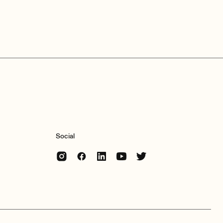
tput
tput
uroblock
CA
ONO main mix output
X/REC
 (internally selectable)
/+6dB (follows MAIN OUT, when
ST)
Social
kΩ