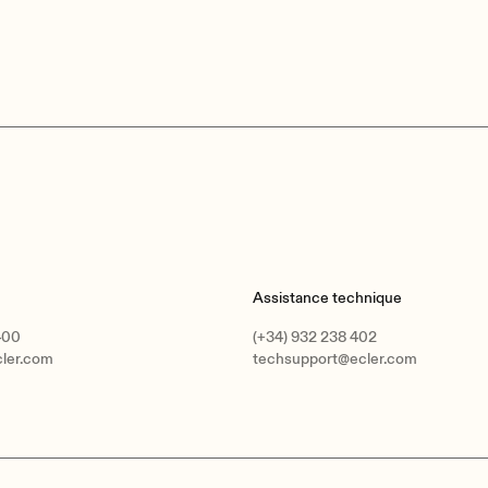
Ecler SAMI-702BT Data Sheet.pdf
Number of output ports
1 main mix ou
1 AUX/REC ou
Connection type
Main: 3-pin E
AUX/REC: R
Output type
1 STEREO/2 M
1 STEREO AU
Nominal output level
OUT: 0dB/+6dB
AUX/REC: 0dB
Assistance technique
AUX OUT=PO
400
(+34) 932 238 402
Output impedance
OUT: 600Ω
cler.com
techsupport@ecler.com
AUX/REC: 10