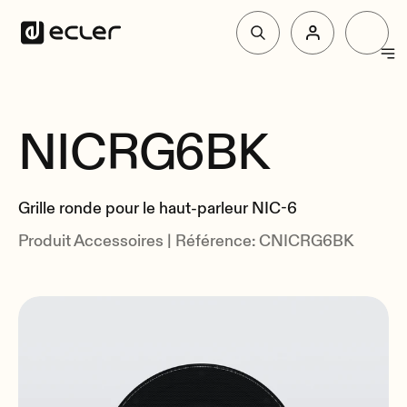
Produit
NICRG6BK
Vue d'Ensemble
Solutions
Liés
Grille ronde pour le haut-parleur NIC-6
Pourquoi Ecler
Produit Accessoires | Référence: CNICRG6BK
Soutien et communauté