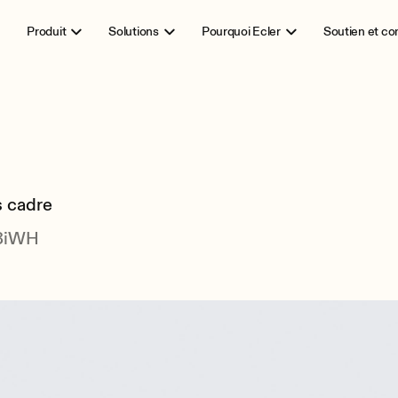
Produit
Solutions
Pourquoi Ecler
Soutien et c
s cadre
8iWH