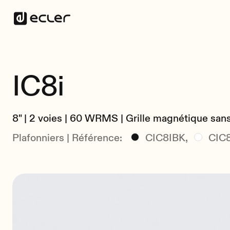
IC8i
8" | 2 voies | 60 WRMS | Grille magnétique san
Plafonniers | Référence:
CIC8IBK,
CIC