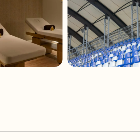
Connection type
Clip-type inpu
Installation options
In-ceiling, in-
Enclosure material
ABS
Grille material
Aluminium rus
Mounting system
3 rotating tab
Operating temperature
Min: -20°C ; -
an Hotel & Spa
Stade ZTE Arena
Max: 70°C ; 1
Operating humidity
<85% HR
Storage temperature
Min: -20°C ; -
Max: 70°C ; 1
Storage humidity
<90% HR
External diameter
245 mm / 9.6