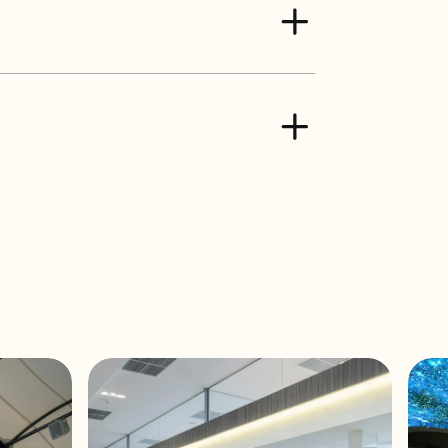
uous / 118 dB peak
15W / 7,5W / 5W / 8Ω
5W / 3,75W / 2,5W / 8Ω
nge