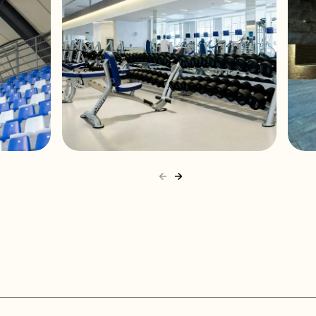
t terminals
wall
t proof
s
4°F
GymMaxx Kiev
58°F
4°F
58°F
4"