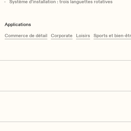
Système d’installation : trois languettes rotatives
Applications
Commerce de détail
Corporate
Loisirs
Sports et bien-êt
Effective Freq. Range
65 Hz-20 kHz 
Coverage angle / Dispersion
135°
Power handling
60 W RMS / 
Ecler IC Series User Manual EN.pdf
Sensitivity
94 dB (1W/1m