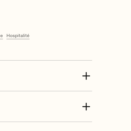
re
Hospitalité
(-10dB)
240 W Peak
)