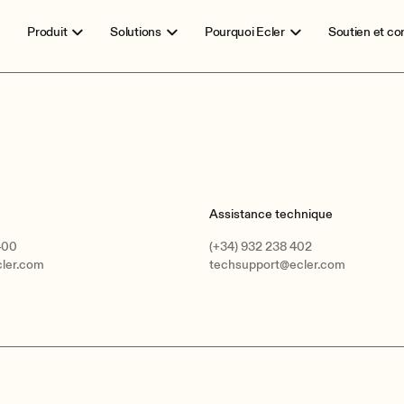
Produit
Solutions
Pourquoi Ecler
Soutien et c
Assistance technique
400
(+34) 932 238 402
cler.com
techsupport@ecler.com