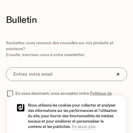
1.8 kg / 3.97 lb
Pieces per box
Bulletin
Unit
Shipping dimensions
190 x 300 x 190 mm / 7.48 x 11.81 x 7.48 in. (WxHxD)
Souhaitez-vous recevoir des nouvelles sur nos produits et
Shipping weight
solutions?
2.1 kg / 4.63 lb
Ensuite, inscrivez-vous à notre newsletter.
En vous abonnant, vous acceptez notre
Politique de
confidentialité
pour traiter vos données
Nous utilisons les cookies pour collecter et analyser
des informations sur les performances et l'utilisation
du site, pour fournir des fonctionnalités de médias
sociaux et pour améliorer et personnaliser le
contenu et les publicités.
En savoir plus