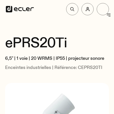
Produit
ePRS20Ti
Vue d'Ensemble
Solutions
Spécifications
6,5" | 1 voie | 20 WRMS | IP55 | projecteur sonore
Liés
Pourquoi Ecler
Enceintes industrielles | Référence: CEPRS20TI
Soutien et communauté