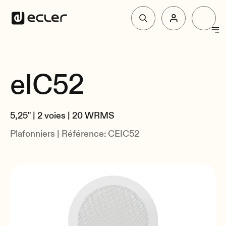
Produit
eIC52
Vue d'Ensemble
Solutions
Spécifications
5,25" | 2 voies | 20 WRMS
Liés
Pourquoi Ecler
Plafonniers | Référence: CEIC52
Soutien et communauté