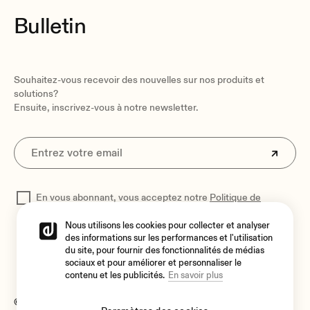
65 mm / 2.56"
Bulletin
Ceiling thickness
5mm / 0.19" min
30mm / 1.18" max
Souhaitez-vous recevoir des nouvelles sur nos produits et
Finished colour
solutions?
White (RAL 9003)
Ensuite, inscrivez-vous à notre newsletter.
Weight
1.0 kg / 2.2 lb
Pieces per box
1 unit
En vous abonnant, vous acceptez notre
Politique de
Shipping dimensions
confidentialité
pour traiter vos données
210 x 210 x 80 mm / 8.27 x 8.27 x 3.15 in. (WxHxD)
Nous utilisons les cookies pour collecter et analyser
des informations sur les performances et l'utilisation
Shipping weight
du site, pour fournir des fonctionnalités de médias
sociaux et pour améliorer et personnaliser le
1.2 kg / 2.65 lb
contenu et les publicités.
En savoir plus
© 2026 Ecler