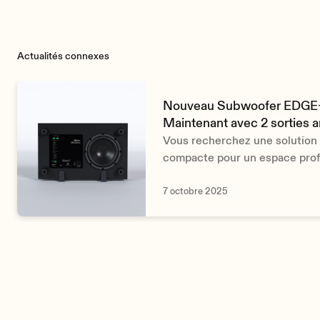
Actualités connexes
Nouveau Subwoofer EDGE-
Maintenant avec 2 sorties a
Vous recherchez une solution 
compacte pour un espace prof
nouveau
Ecler EDGE-SB10P21
solution 2.1 tout-en-un ultra-
7 octobre 2025