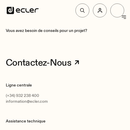
Produit
Vous avez besoin de conseils pour un projet?
Solutions
Contactez-Nous
Pourquoi Ecler
Ligne centrale
Soutien et communauté
(+34) 932 238 400
information@ecler.com
Assistance technique