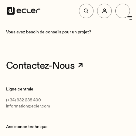
Produit
Vous avez besoin de conseils pour un projet?
Solutions
Contactez-Nous
Pourquoi Ecler
Ligne centrale
Soutien et communauté
(+34) 932 238 400
information@ecler.com
Assistance technique