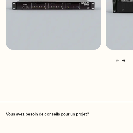
MIMO88
GPA2-
8x8 | digital matrix | DSP |
2x350 
expandable
stereo |
Vous avez besoin de conseils pour un projet?