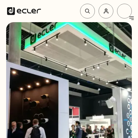
Produit
Solutions
Pourquoi Ecler
Soutien et communauté