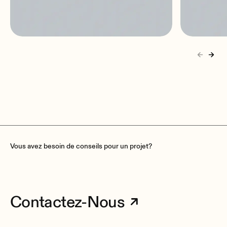
eLPA2-650
eLPA2
2x650 WRMS | lightweight |
2x950 
stereo | amplifier
stereo |
Vous avez besoin de conseils pour un projet?
Contactez-Nous