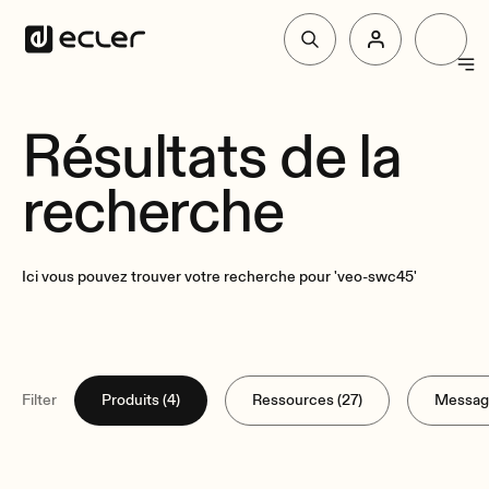
Produit
Résultats de la
recherche
Solutions
Pourquoi Ecler
Ici vous pouvez trouver votre recherche pour 'veo-swc45'
Soutien et communauté
Filter
Produits (4)
Ressources (27)
Message