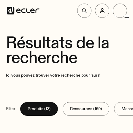
Produit
Résultats de la
recherche
Solutions
Pourquoi Ecler
Ici vous pouvez trouver votre recherche pour 'aura'
Soutien et communauté
Filter
Produits (13)
Ressources (169)
Messa