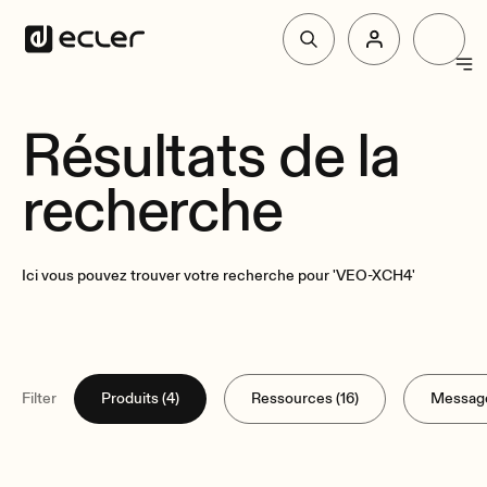
Produit
Résultats de la
recherche
Solutions
Pourquoi Ecler
Ici vous pouvez trouver votre recherche pour 'VEO-XCH4'
Soutien et communauté
Filter
Produits (4)
Ressources (16)
Message