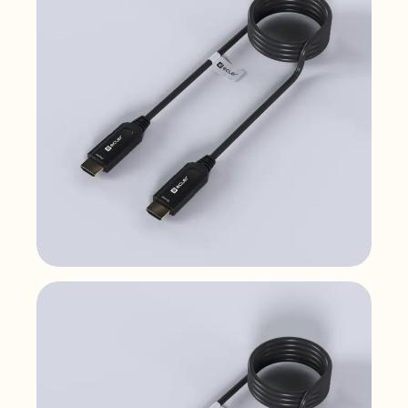
VEO-XCH470
Câbles vidéo