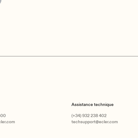
Assistance technique
400
(+34) 932 238 402
cler.com
techsupport@ecler.com