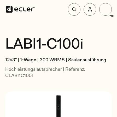
Produkte
LABI1-C100i
überblick
Lösungen
Spezifikationen
12x3" | 1-Wege | 300 WRMS | Säulenausführung
Zusammenhang
Über Ecler
Hochleistungslautsprecher | Referenz:
CLABI1C100I
Unterstützung und Gemeinschaft