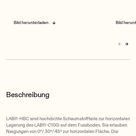
Bild herunterladen
Bild herun
Beschreibung
LABI1-HBC sind hochdichte Schaumstoffteile zur horizontalen
Lagerung des LABI1-C100i auf dem Fussboden. Sie erlauben
Neigungen von 0º/ 30º/ 45º zur horizontalen Fläche. Die