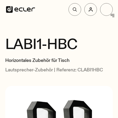
Produkte
LABI1-HBC
überblick
Lösungen
Zusammenhang
Horizontales Zubehör für Tisch
Über Ecler
Lautsprecher-Zubehör | Referenz: CLABI1HBC
Unterstützung und Gemeinschaft