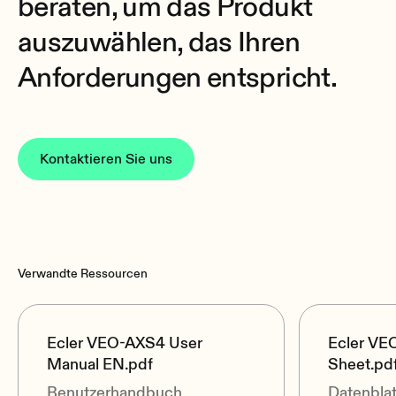
beraten, um das Produkt
auszuwählen, das Ihren
Anforderungen entspricht.
Kontaktieren Sie uns
Verwandte Ressourcen
Ecler VEO-AXS4 User
Ecler VE
Manual EN.pdf
Sheet.pd
Benutzerhandbuch
Datenblat