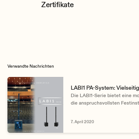
Zertifikate
Verwandte Nachrichten
LABI1 PA-System: Vielseiti
Die LABI1-Serie bietet eine m
die anspruchsvollsten Festinst
mobilen Beschallungsanwendu
Kombination der verschiedene
7. April 2020
lässt sich jede Anforderung erf