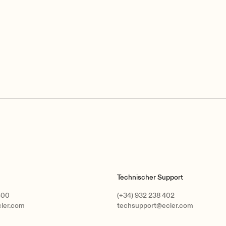
Technischer Support
400
(+34) 932 238 402
cler.com
techsupport@ecler.com