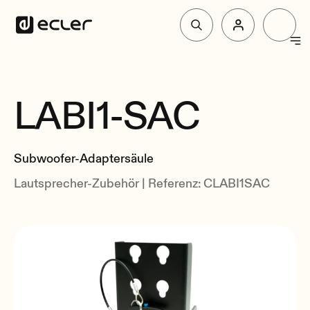
Produkte
LABI1-SAC
überblick
Lösungen
Zusammenhang
Subwoofer-Adaptersäule
Über Ecler
Lautsprecher-Zubehör | Referenz: CLABI1SAC
Unterstützung und Gemeinschaft