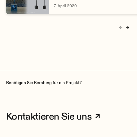
Durch die Kombination der verschie
7. April 2020
Produkte der Serie lässt sich jede
Anforderung erfüllen.
Benötigen Sie Beratung für ein Projekt?
Kontaktieren Sie uns