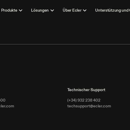
Produkte
Lösungen
Über Ecler
Unterstützung und
Technischer Support
400
(+34) 932 238 402
cler.com
techsupport@ecler.com