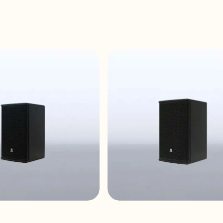
06i
ARQIS108i