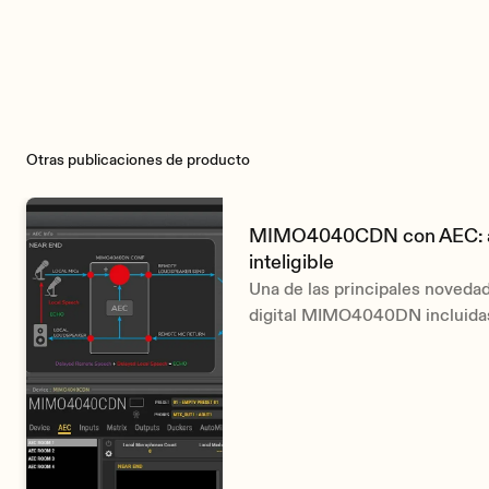
Mira el vídeo de la Serie ARQISi
Otras publicaciones de producto
MIMO4040CDN con AEC: au
inteligible
Una de las principales novedad
digital MIMO4040DN incluidas 
v6 de EclerNet