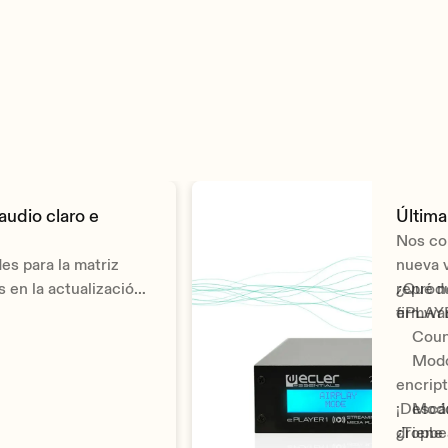
dio claro e
Última
Nos com
es para la matriz
nueva v
en la actualización
reprodu
¿Qué n
ePLAY
firmwa
Count
Modo C
encrip
Modo S
¡Descár
dropbe
¿Tiene 