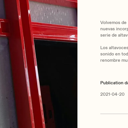
Volvemos de 
nuevas incorp
serie de alta
Los altavoces
sonido en tod
renombre mun
Publication d
2021-04-20