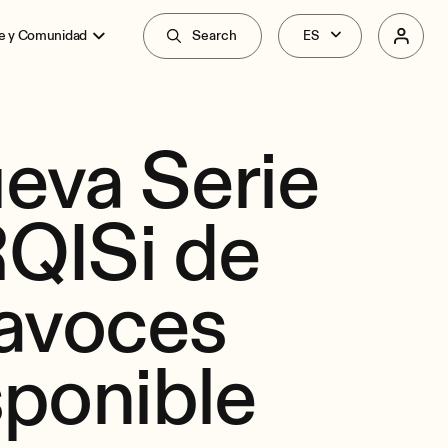
e y Comunidad
Search
eva Serie
QISi de
tavoces
sponible