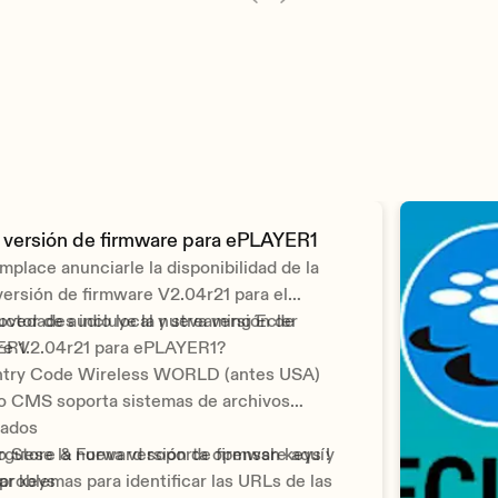
 versión de firmware para ePLAYER1
place anunciarle la disponibilidad de la
ersión de firmware V2.04r21 para el
ctor de audio local y streaming Ecler
ovedades incluye la nueva versión de
ER1.
re V2.04r21 para ePLAYER1?
ry Code Wireless WORLD (antes USA)
MS soporta sistemas de archivos
tados
tore & Forward soporta openssh keys y
guese la nueva versión de firmware aquí!
ar keys
problemas para identificar las URLs de las