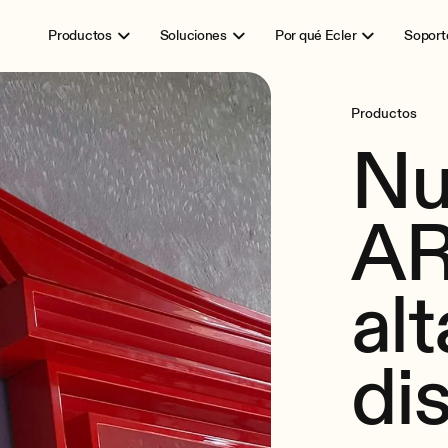
Productos
Soluciones
Por qué Ecler
Soport
Productos
Nu
AR
al
di