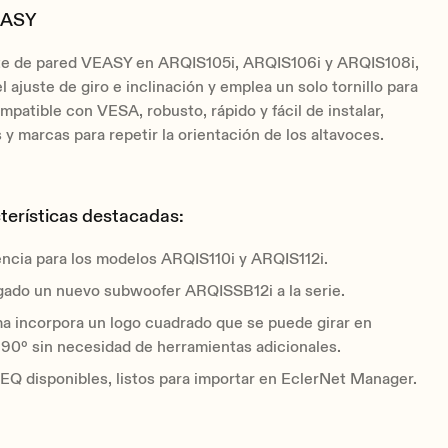
EASY
e de pared VEASY en ARQIS105i, ARQIS106i y ARQIS108i,
l ajuste de giro e inclinación y emplea un solo tornillo para
ompatible con VESA, robusto, rápido y fácil de instalar,
s y marcas para repetir la orientación de los altavoces.
terísticas destacadas:
ncia para los modelos ARQIS110i y ARQIS112i.
gado un nuevo subwoofer ARQISSB12i a la serie.
ma incorpora un logo cuadrado que se puede girar en
 90º sin necesidad de herramientas adicionales.
EQ disponibles, listos para importar en EclerNet Manager.