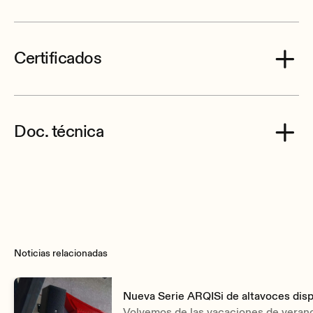
Certificados
Ecler ARQ112UB CE Declaration of Conformity.pdf
Doc. técnica
Ecler_ARQ112UB_Mechanical_Diagram.zip
Noticias relacionadas
Nueva Serie ARQISi de altavoces disp
Volvemos de las vacaciones de veran