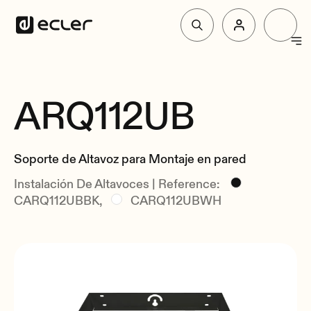
Productos
ARQ112UB
Resumen
Soluciones
Relacionados
Soporte de Altavoz para Montaje en pared
Por qué Ecler
Instalación De Altavoces | Reference:
CARQ112UBBK,
CARQ112UBWH
Soporte y Comunidad