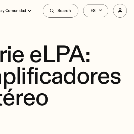
e y Comunidad
Search
rie eLPA:
plificadores
téreo