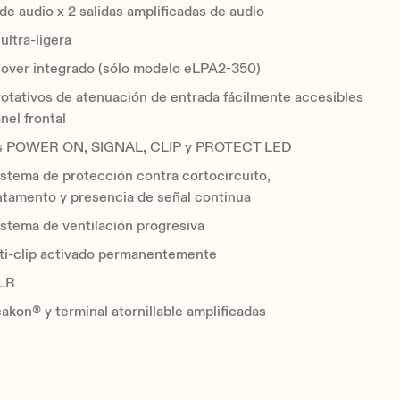
de audio x 2 salidas amplificadas de audio
ultra-ligera
ssover integrado (sólo modelo eLPA2-350)
rotativos de atenuación de entrada fácilmente accesibles
nel frontal
es POWER ON, SIGNAL, CLIP y PROTECT LED
istema de protección contra cortocircuito,
ntamento y presencia de señal continua
istema de ventilación progresiva
nti-clip activado permanentemente
XLR
akon® y terminal atornillable amplificadas