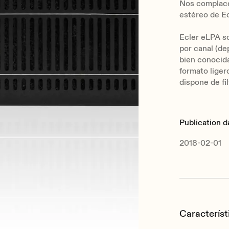
Nos complace 
estéreo de Ec
Ecler eLPA s
por canal (de
bien conocida
formato liger
dispone de fi
Publication d
2018-02-01
Característ