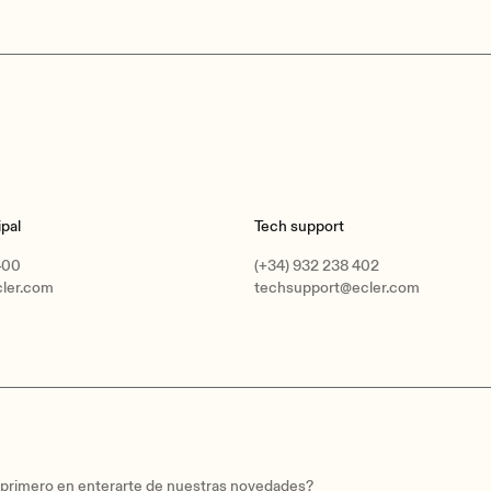
pal
Tech support
400
(+34) 932 238 402
cler.com
techsupport@ecler.com
l primero en enterarte de nuestras novedades?