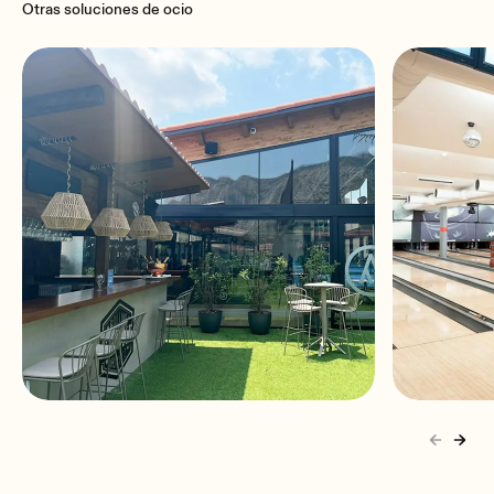
Otras soluciones de ocio
SLAM Sports Club
Bolos T
Collbató, España
Tapiola