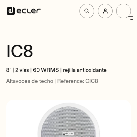
Productos
IC8
Resumen
Soluciones
Especificaciones
8" | 2 vías | 60 WRMS | rejilla antioxidante
Relacionados
Por qué Ecler
Altavoces de techo | Reference: CIC8
Soporte y Comunidad