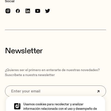
Social
External diameter
245 mm / 9.64"
Internal diameter
219 mm / 8.62"
Recommended cut out diameter
222 mm / 8.74"
Newsletter
Required depth
91 mm / 3.58"
Ceiling thickness
5mm / 0.19” min
¿Quieres ser el primero en enterarte de nuestras novedades?
20mm / 0.78” max
Suscríbete a nuestra newsletter
Included accessories
Cutting and painting templates included
Finished colour
White (RAL 9010)
Usamos cookies para recolectar y analizar
Al suscribirte aceptas nuestra
Política de privacidad.
información relacionada con el uso y desempeño de