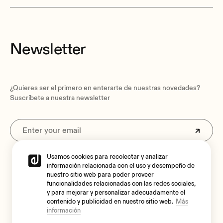
Attenuators
Front panel knob
Newsletter
Filters
70Hz High Pass Filter (internal, not removable)
Output settings
¿Quieres ser el primero en enterarte de nuestras novedades?
70V/100V outputs
Suscríbete a nuestra newsletter
Auto standby function
Front panel jumper
Auto standby threshold
-40dBV (L&R)
Usamos cookies para recolectar y analizar
Al suscribirte aceptas nuestra
Política de privacidad.
información relacionada con el uso y desempeño de
Auto standby time
nuestro sitio web para poder proveer
120 seconds
funcionalidades relacionadas con las redes sociales,
y para mejorar y personalizar adecuadamente el
contenido y publicidad en nuestro sitio web.
Más
información