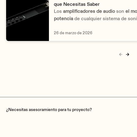
que Necesitas Saber
Los
amplificadores de audio
son
el mo
potencia
de cualquier sistema de soni
Estos dispositivos reciben señales de
Energy saving
de micrófonos, reproductores, matric
26 de marzo de 2026
Auto standby function
fuentes digitales y las amplifican par
salidas más claras y potentes hacia a
Cooling
y otros equipos de audio.
Convection (fanless)
AC protection
No
¿Necesitas asesoramiento para tu proyecto?
DC protection
No
VHF protection
No