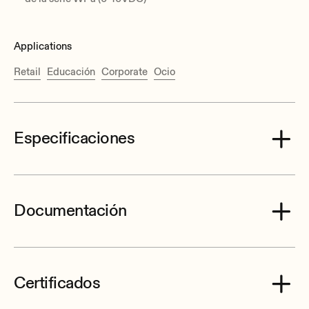
Applications
Retail
Educación
Corporate
Ocio
Especificaciones
Documentación
Number of output channels
1
Output connection type
Certificados
Euroblock
Ecler eCA120HZ User Manual EN.pdf