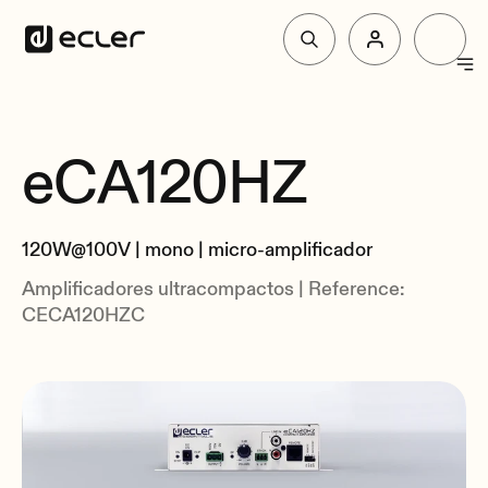
Productos
eCA120HZ
Resumen
Soluciones
Especificaciones
120W@100V | mono | micro-amplificador
Relacionados
Por qué Ecler
Amplificadores ultracompactos | Reference:
CECA120HZC
Soporte y Comunidad