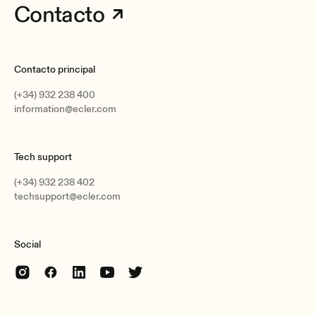
Contacto
Short-circuit protection
No
Clip limiter
Contacto principal
No
(+34) 932 238 400
Long term limiter
information@ecler.com
No
Thermal protection
Tech support
No
(+34) 932 238 402
techsupport@ecler.com
Social
GPIs
x1 GPI (0-10VDC) for volume control