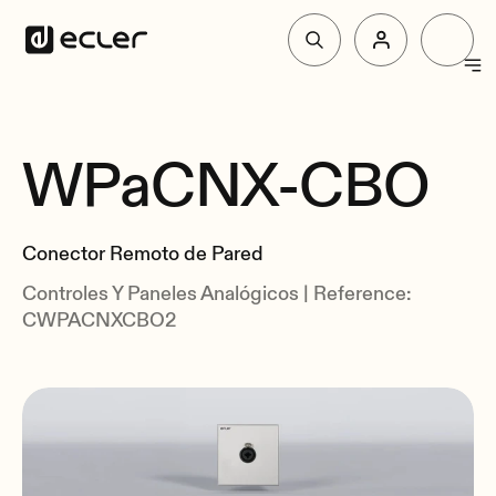
Productos
WPaCNX-CBO
Resumen
Soluciones
Especificaciones
Conector Remoto de Pared
Relacionados
Por qué Ecler
Controles Y Paneles Analógicos | Reference:
CWPACNXCBO2
Soporte y Comunidad