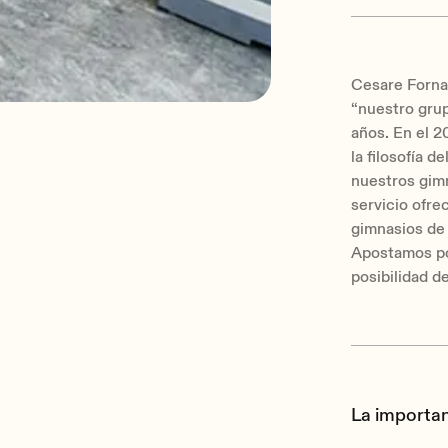
Cesare Fornas
“nuestro grup
años. En el 
la filosofía de
nuestros gim
servicio ofrec
gimnasios de 
Apostamos por
posibilidad d
La importan