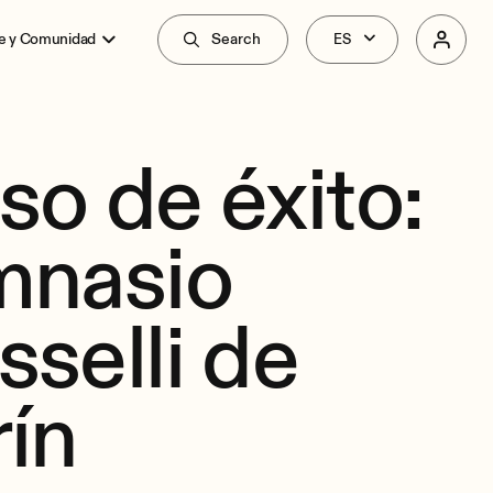
e y Comunidad
Search
so de éxito:
mnasio
sselli de
rín