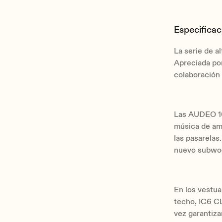
Especificac
La serie de a
Apreciada por
colaboración
Las AUDEO 106
música de am
las pasarela
nuevo subwo
En los vestua
techo, IC6 C
vez garantiza