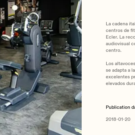
La cadena ita
centros de fit
Ecler. La rec
audiovisual c
centro.
Los altavoces
se adapta a l
excelentes p
elevados dur
Publication d
2018-01-20