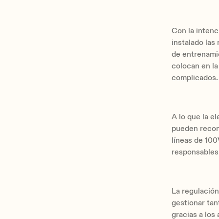
Con la intenc
instalado las
de entrenamie
colocan en la
complicados.
A lo que la e
pueden recon
líneas de 100
responsables
La regulació
gestionar tan
gracias a los