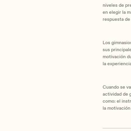
niveles de pr
en elegir la 
respuesta de 
Los gimnasios
sus principal
motivación du
la experienci
Cuando se val
actividad de 
como: el instr
la motivación