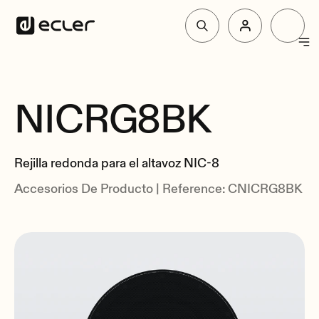
Productos
NICRG8BK
Resumen
Soluciones
Relacionados
Rejilla redonda para el altavoz NIC-8
Por qué Ecler
Accesorios De Producto | Reference: CNICRG8BK
Soporte y Comunidad