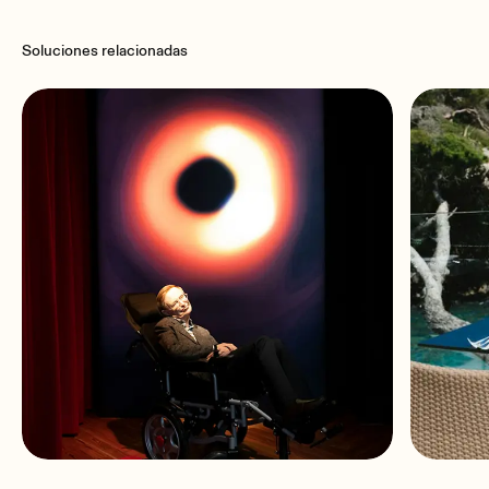
Soluciones relacionadas
Number of output ports
8 Line
Connection type
Terminal block (symmetrical)
Max output level
+18dBV = +21dBu
Crosstalk
Better than 90dB (100dB typ.)
Number of monitor output ports
2