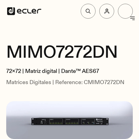
Productos
MIMO7272DN
Resumen
Soluciones
Especificaciones
72x72 | Matriz digital | Dante™ AES67
Relacionados
Por qué Ecler
Matrices Digitales | Reference: CMIMO7272DN
Soporte y Comunidad