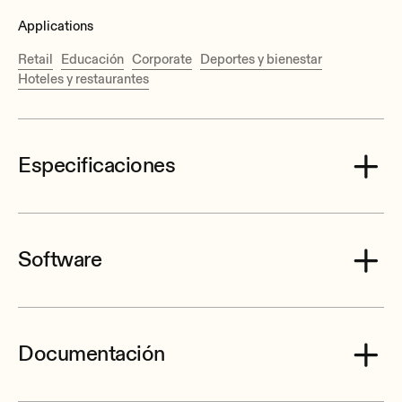
Applications
Retail
Educación
Corporate
Deportes y bienestar
Hoteles y restaurantes
Especificaciones
Software
Processor
Quad core 64bits 1GHz
EclerNet Manager Software and Firmwares Package (v
Documentación
6.08r4 Build 2 - JULY 2026)
EclerNet Manager and related firmware LEGACY VERSI