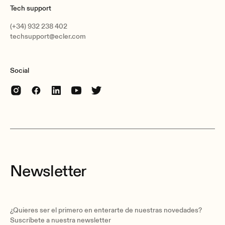
8, 3 poles isolated relay; 1A, 48VDC max.
Tech support
(+34) 932 238 402
techsupport@ecler.com
Retention time
Social
> 3 months
Power supply
PoE DC supply
Newsletter
Secondary power supply
+12VDC, 1.2A max. (short circuit protected)
AC mains requirement
¿Quieres ser el primero en enterarte de nuestras novedades?
90-264VCA 47-63Hz
Suscríbete a nuestra newsletter