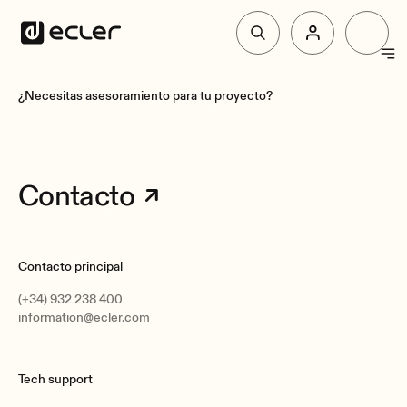
Productos
¿Necesitas asesoramiento para tu proyecto?
Soluciones
Contacto
Por qué Ecler
Contacto principal
Soporte y Comunidad
(+34) 932 238 400
information@ecler.com
Tech support