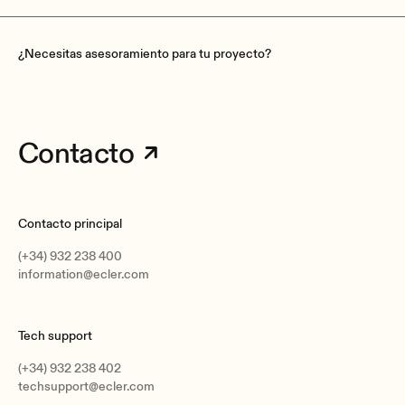
TBC
¿Necesitas asesoramiento para tu proyecto?
Headphones
Contacto
ST, mini-jack (200mW)
Channels
TBC
Contacto principal
(+34) 932 238 400
information@ecler.com
THD + Noise
LINE: <0,03%
Tech support
MICRO: <0,06%
AUX: <0,03%
(+34) 932 238 402
BT INPUT: <0,05%
techsupport@ecler.com