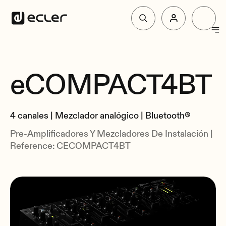
Productos
eCOMPACT4BT
Resumen
Soluciones
Especificaciones
4 canales | Mezclador analógico | Bluetooth®
Relacionados
Por qué Ecler
Pre-Amplificadores Y Mezcladores De Instalación |
Reference: CECOMPACT4BT
Soporte y Comunidad