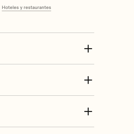
Hoteles y restaurantes
ck. Pitch: 7,62 mm
ck, balanced, pitch 3,5 mm
CH1 selector per input