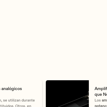
Max output power @ 4Ω
900W
Max output power @ 2Ω
1200W
Max output power @ 4Ω bridge mode
2000W
Max output power @ 8Ω bridge mode
1600W
Max output power @ 100V
900W
Max output power @ 70V
900W
Voltage gain
34 dB
Input sensitivity
0 dBV
 analógicos
Amplif
2,21 dBu
que N
1 Vrms
 se utilizan durante
Los
amp
ituidos. Otros, en
potenc