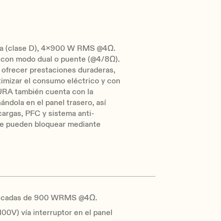
cia (clase D), 4x900 W RMS @4Ω.
y con modo dual o puente (@4/8Ω).
 ofrecer prestaciones duraderas,
timizar el consumo eléctrico y con
AURA también cuenta con la
ándola en el panel trasero, así
argas, PFC y sistema anti-
 se pueden bloquear mediante
plificadas de 900 WRMS @4Ω.
100V) vía interruptor en el panel